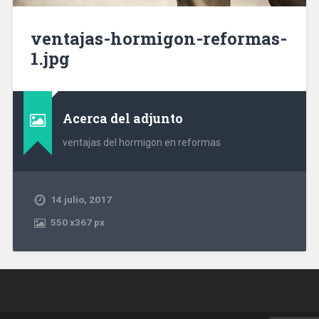
ventajas-hormigon-reformas-
1.jpg
Acerca del adjunto
ventajas del hormigon en reformas
14 julio, 2017
550
x
367 px